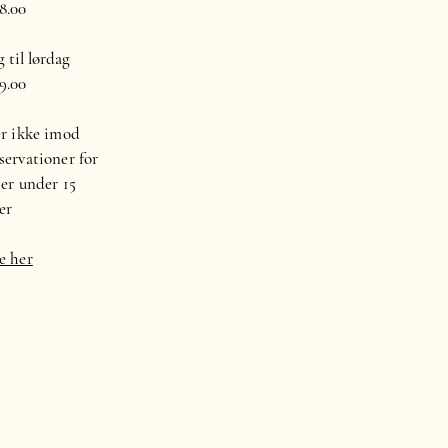
18.00
 til lørdag
19.00
er ikke imod
servationer for
ber under 15
er
e her