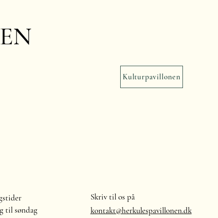
NEN
Kulturpavillonen
Skriv til os på
stider
 til søndag
kontakt@herkulespavillonen.dk