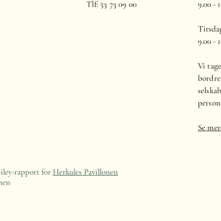
Tlf: 53 73 09 00
9.00 - 
Tirsdag
9.00 - 
Vi tag
bordre
selska
person
Se mer
iley-rapport for
Herkules Pavillonen
nen