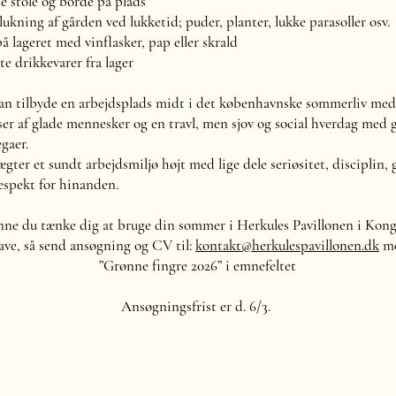
e stole og borde på plads
ukning af gården ved lukketid; puder, planter, lukke parasoller osv.
å lageret med vinflasker, pap eller skrald
e drikkevarer fra lager
an tilbyde en arbejdsplads midt i det københavnske sommerliv med
er af glade mennesker og en travl, men sjov og social hverdag med 
egaer.
ægter et sundt arbejdsmiljø højt med lige dele seriøsitet, disciplin, 
espekt for hinanden.
ne du tænke dig at bruge din sommer i Herkules Pavillonen i Kon
ve, så send ansøgning og CV til:
kontakt@herkulespavillonen.dk
m
”Grønne fingre 2026” i emnefeltet
Ansøgningsfrist er d. 6/3.