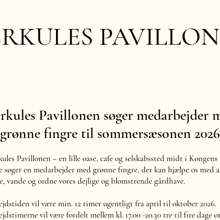
RKULES PAVILLO
rkules Pavillonen søger medarbejder 
grønne fingre til sommersæsonen 2026
ules Pavillonen – en lille oase, cafe og selskabssted midt i Kongens
 søger en medarbejder med grønne fingre, der kan hjælpe os med a
e, vande og ordne vores dejlige og blomstrende gårdhave.
jdstiden vil være min. 12 timer ugentligt fra april til oktober 2026.
jdstimerne vil være fordelt mellem kl. 17.00 -20.30 tre til fire dage 