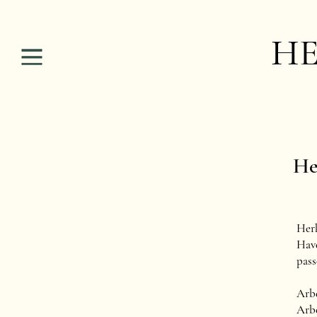
HE
He
Herk
Have
pass
Arbe
Arbe