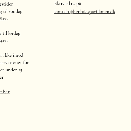
Skriv til os på
stider
 til søndag
kontakt@herkulespavillonen.dk
18.00
 til lørdag
19.00
er ikke imod
servationer for
ber under 15
er
e her