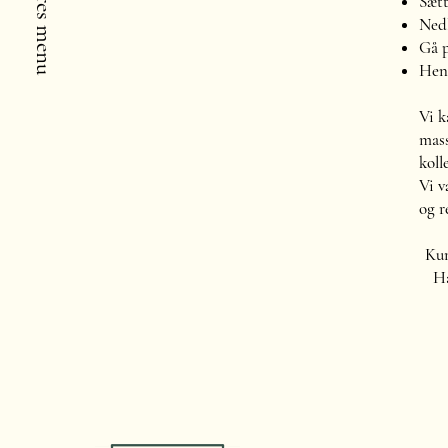
Se vores menu
Sætt
Nedl
Gå p
Hent
Vi k
mass
koll
Vi v
og r
Kun
Ha