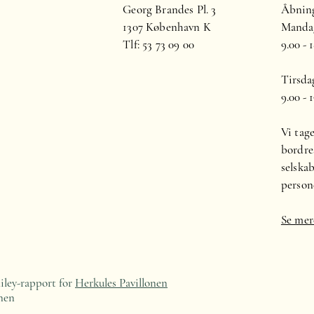
Georg Brandes Pl. 3
Åbning
1307 København K
Mandag
Tlf: 53 73 09 00
9.00 - 
Tirsdag
9.00 - 
Vi tag
bordre
selska
person
Se mer
iley-rapport for
Herkules Pavillonen
nen