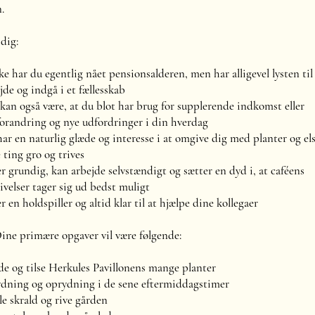
.
dig:
e har du egentlig nået pensionsalderen, men har alligevel lysten til
jde og indgå i et fællesskab
kan også være, at du blot har brug for supplerende indkomst eller
forandring og nye udfordringer i din hverdag
ar en naturlig glæde og interesse i at omgive dig med planter og el
e ting gro og trives
r grundig, kan arbejde selvstændigt og sætter en dyd i, at caféens
velser tager sig ud bedst muligt
r en holdspiller og altid klar til at hjælpe dine kollegaer
e primære opgaver vil være følgende:
e og tilse Herkules Pavillonens mange planter
dning og oprydning i de sene eftermiddagstimer
e skrald og rive gården