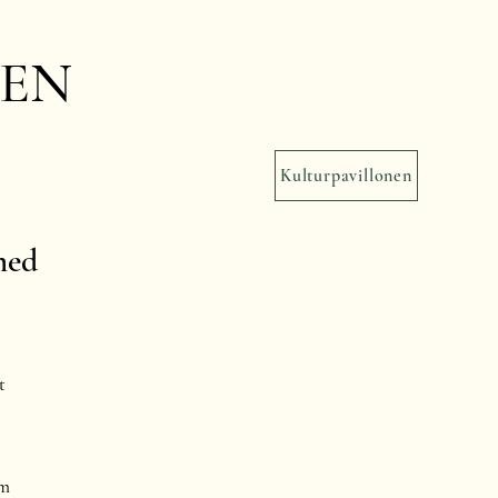
NEN
Kulturpavillonen
med
t
om