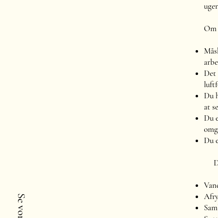
ugen
Om 
Måsk
arbe
Det 
luft
Du h
at s
Du e
omgi
Du e
Din
Vand
Afry
Saml